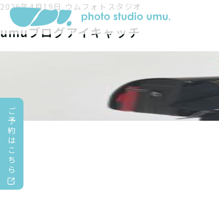
2026年4月19日
ウムフォトスタジオ
umuブログアイキャッチ
ご
予
約
は
こ
ち
ら