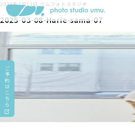
2025年7月13日
ウムフォトスタジオ
2025-03-08-Harie-sama-07
ご
予
約
は
こ
ち
ら