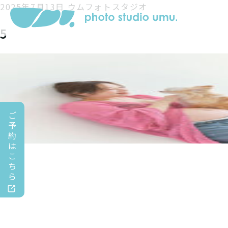
2025年7月13日
ウムフォトスタジオ
5
ご
予
約
は
こ
ち
ら