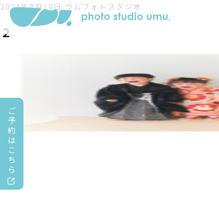
2024年8月18日
ウムフォトスタジオ
２
ご
予
約
は
こ
ち
ら