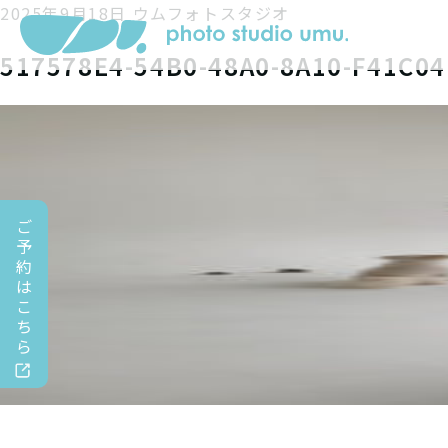
2025年9月18日
ウムフォトスタジオ
517578E4-54B0-48A0-8A10-F41C0
ご
予
約
は
こ
ち
ら