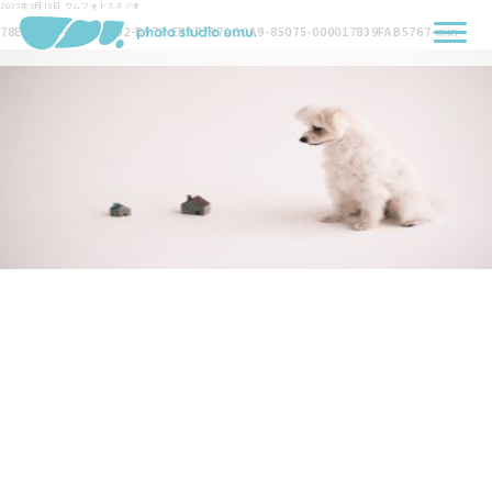
2025年9月18日
ウムフォトスタジオ
78E56252-4B1A-4F02-B578-EB17797ACCA9-85075-000017839FAB5767-min