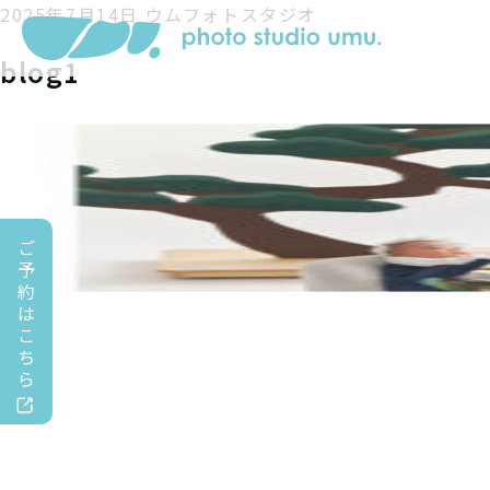
2025年7月14日
ウムフォトスタジオ
blog1
ご
予
約
は
こ
ち
ら