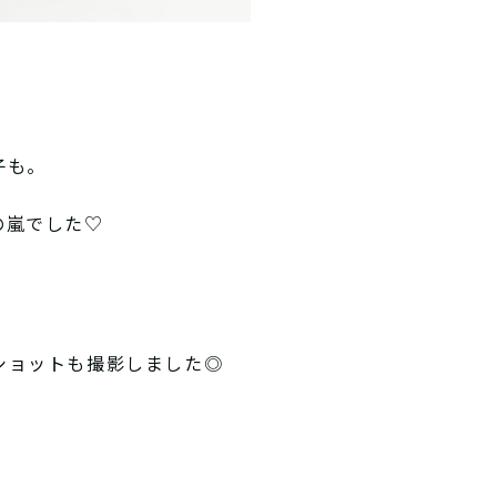
子も。
の嵐でした♡
ショットも撮影しました◎