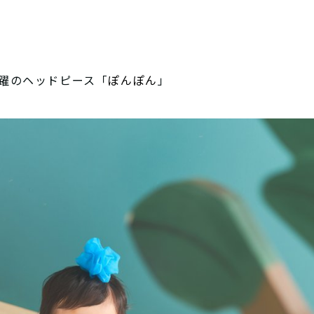
躍のヘッドピース「
ぽんぽん
」