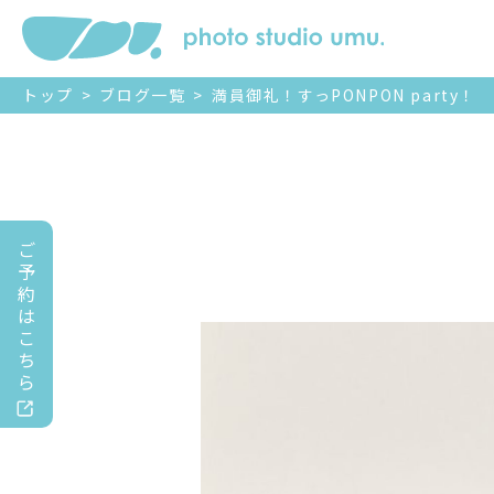
トップ
>
ブログ一覧
>
満員御礼！すっPONPON party！
ご
予
約
は
こ
ち
ら