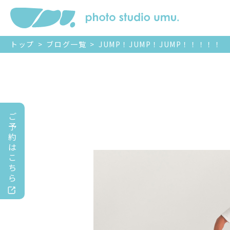
トップ
>
ブログ一覧
>
JUMP！JUMP！JUMP！！！！！
ご
予
約
は
こ
ち
ら