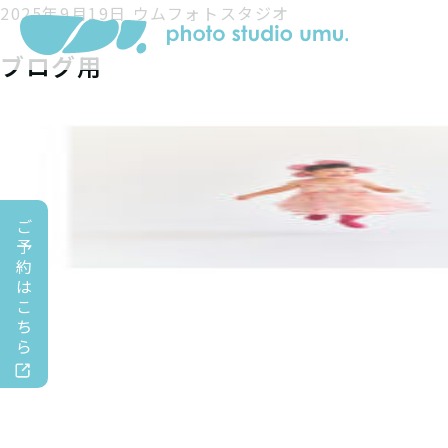
2025年9月19日
ウムフォトスタジオ
ブログ用
ご
予
約
は
こ
ち
ら