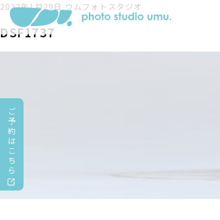
2022年1月29日
ウムフォトスタジオ
DSF1737
ご
予
約
は
こ
ち
ら