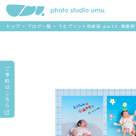
トップ
>
ブログ一覧
>
うむプリント倶楽部-partⅩ-無事
ご
予
約
は
こ
ち
ら