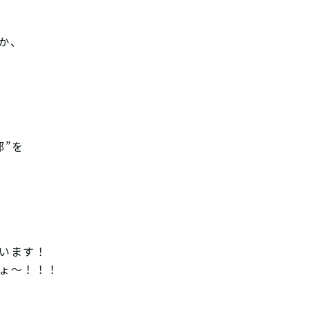
か、
部”を
います！
ょ〜！！！