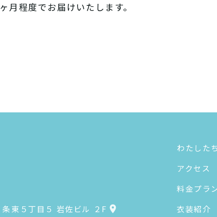
2ヶ月程度でお届けいたします。
わたした
アクセス
料金プラ
衣装紹介
条東５丁目５ 岩佐ビル ２F