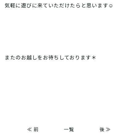
気軽に遊びに来ていただけたらと思います☺︎
またのお越しをお待ちしております＊
≪ 前
一覧
後 ≫