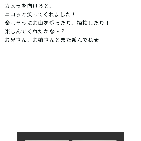
カメラを向けると、
ニコッと笑ってくれました！
楽しそうにお山を登ったり、探検したり！
楽しんでくれたかな〜？
お兄さん、お姉さんとまた遊んでね★