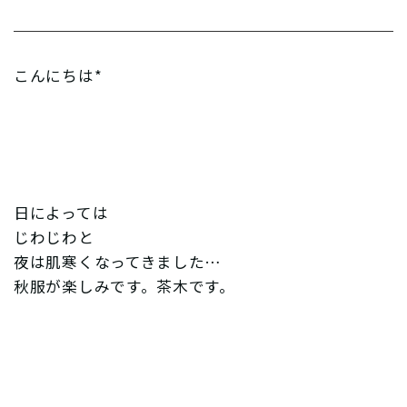
こんにちは*
日によっては
じわじわと
夜は肌寒くなってきました…
秋服が楽しみです。茶木です。