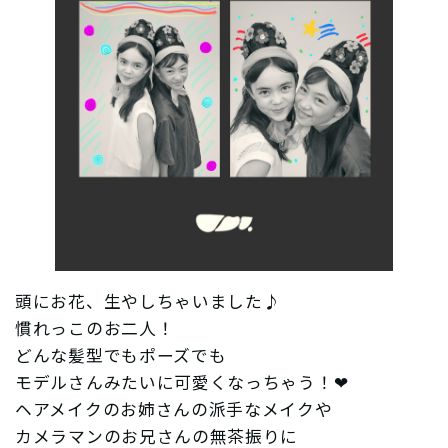
頭にお花、生やしちゃいました♪
慣れっこのお二人！
どんな髪型でもポーズでも
モデルさんみたいに可愛くなっちゃう！❤︎
ヘアメイクのお姉さんの派手なメイクや
カメラマンのお兄さんの無茶振りに