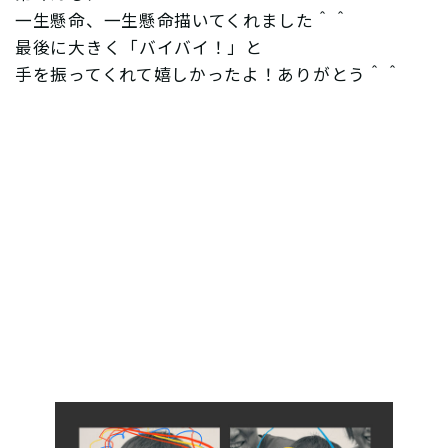
一生懸命、一生懸命描いてくれました＾＾
最後に大きく「バイバイ！」と
手を振ってくれて嬉しかったよ！ありがとう＾＾