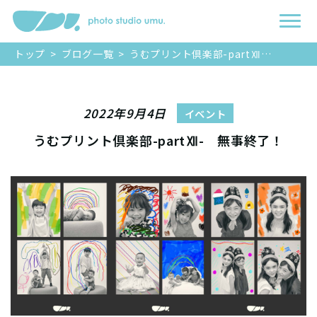
トップ
>
ブログ一覧
>
うむプリント倶楽部-partⅫ- 無事終了！
2022年9月4日
イベント
うむプリント倶楽部-partⅫ- 無事終了！