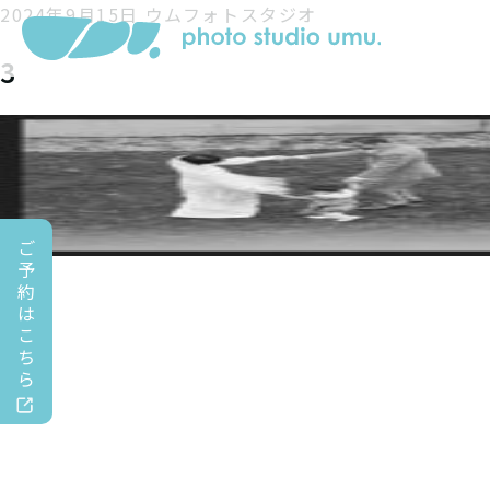
2024年9月15日
ウムフォトスタジオ
3
ご
予
約
は
こ
ち
ら