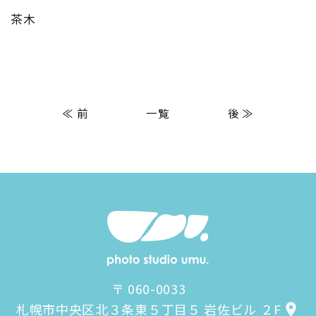
茶木
≪ 前
一覧
後 ≫
〒 060-0033
札幌市中央区北３条東５丁目５ 岩佐ビル ２F