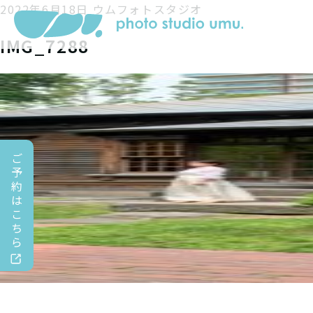
2022年6月18日
ウムフォトスタジオ
IMG_7288
ご
予
約
は
こ
ち
ら