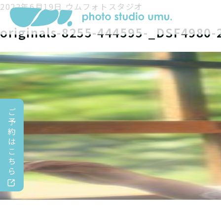
2022年6月19日
ウムフォトスタジオ
originals-8255-444595-_DSF4980-
ご
予
約
は
こ
ち
ら