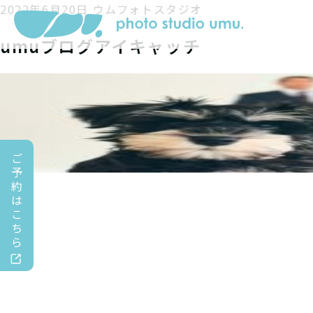
2022年6月20日
ウムフォトスタジオ
umuブログアイキャッチ
ご
予
約
は
こ
ち
ら