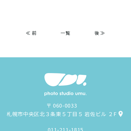
≪ 前
一覧
後 ≫
〒 060-0033
札幌市中央区北３条東５丁目５ 岩佐ビル ２F
011-211-1815