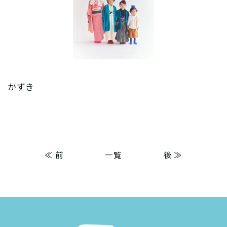
かずき
≪ 前
一覧
後 ≫