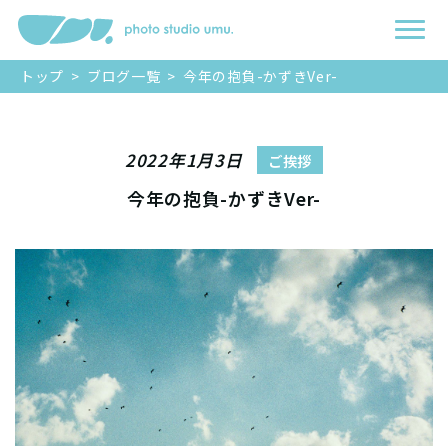
トップ
>
ブログ一覧
>
今年の抱負-かずきVer-
2022年1月3日
ご挨拶
今年の抱負-かずきVer-