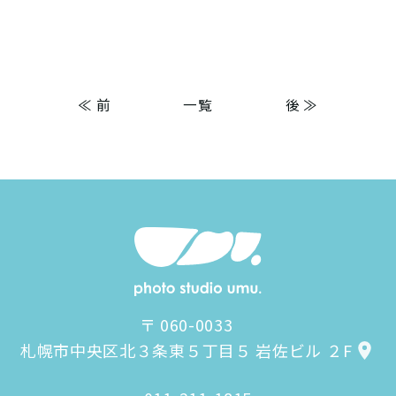
≪ 前
一覧
後 ≫
〒 060-0033
札幌市中央区北３条東５丁目５ 岩佐ビル ２F