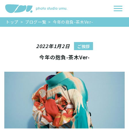
トップ
>
ブログ一覧
>
今年の抱負-茶木Ver-
2022年1月2日
ご挨拶
今年の抱負-茶木Ver-