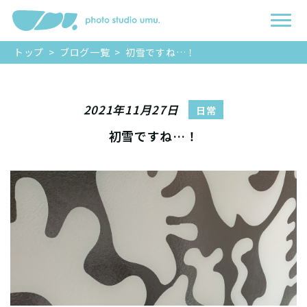
トップ
>
ブログ一覧
>
初雪ですね…！
2021年11月27日
日常
初雪ですね…！