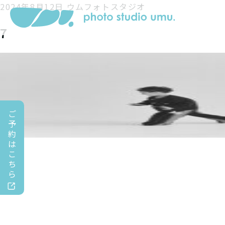
2024年8月12日
ウムフォトスタジオ
7
ご
予
約
は
こ
ち
ら