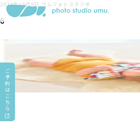
2024年10月9日
ウムフォトスタジオ
6
ご
予
約
は
こ
ち
ら