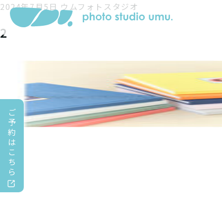
2024年7月5日
ウムフォトスタジオ
2
ご
予
約
は
こ
ち
ら