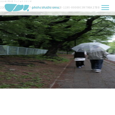
2024年7月6日
ウムフォトスタジオ
22C4F21A-4193-4A57-AEFF-20AB003911CB-1195-00000C09798A27B8