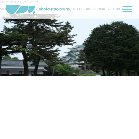
2024年7月6日
ウムフォトスタジオ
503FB797-A7A1-4D82-A501-64797B4FD6B4-1195-00000C09A0299700-1