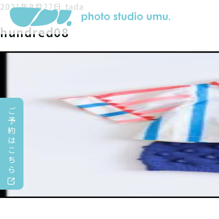
2021年8月27日
tada
hundred08
ご
予
約
は
こ
ち
ら