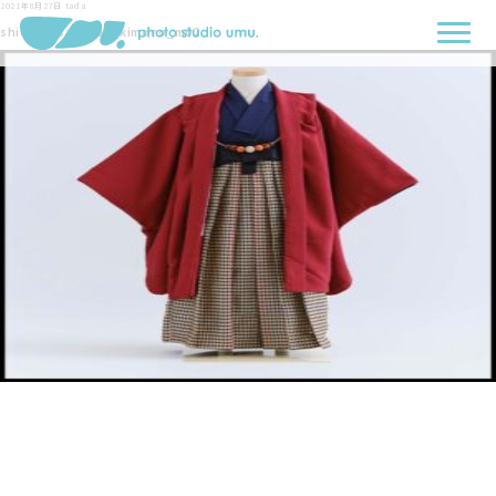
2021年8月27日
tada
shichigosan_five_kimono_m02