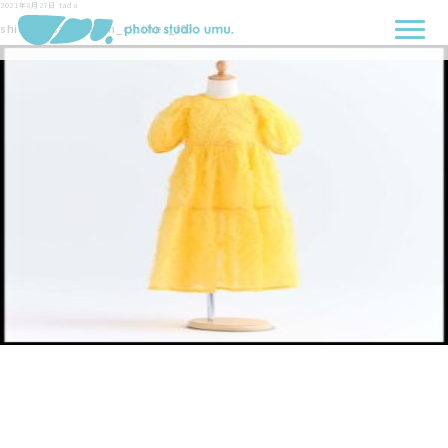
2021年8月27日
tada
shichigosan_seven_clothes_f03