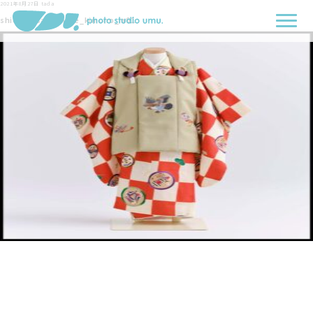
2021年8月27日
tada
shichigosan_three_kimono_m01