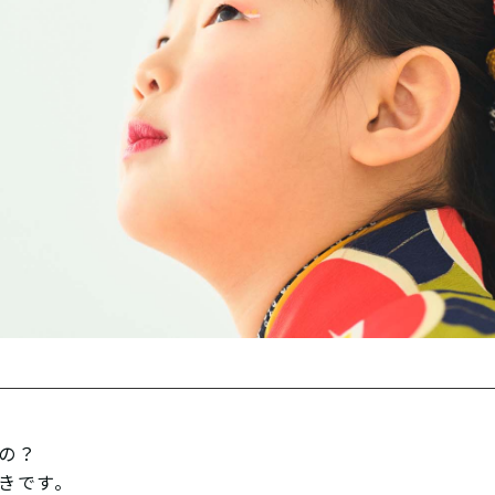
の？
きです。