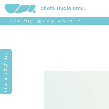
トップ
>
ブログ一覧
>
ある日のヘアメイク
ご
予
約
は
こ
ち
ら