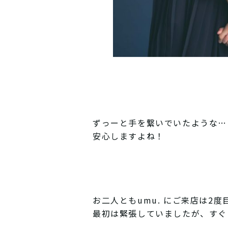
ずっーと手を繋いでいたような…
安心しますよね！
お二人ともumu. にご来店は2
最初は緊張していましたが、すぐ