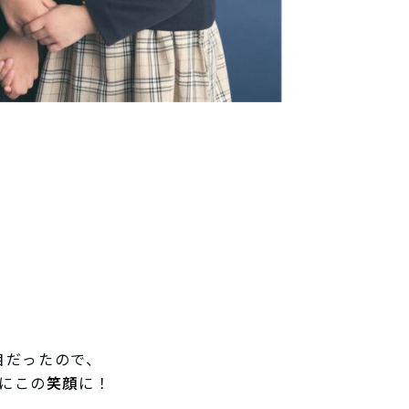
度目だったので、
にこの
笑顔
に！