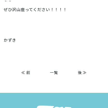
＾＾
ぜひ沢山座ってください！！！！
かずき
≪ 前
一覧
後 ≫