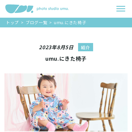
トップ
>
ブログ一覧
>
umu.にきた椅子
2023年8月5日
紹介
umu.にきた椅子