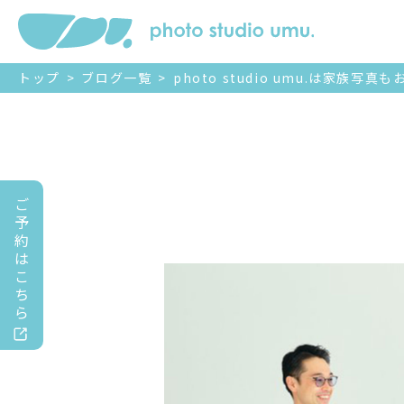
トップ
>
ブログ一覧
>
photo studio umu.は家族写真
ご
予
約
は
こ
ち
ら